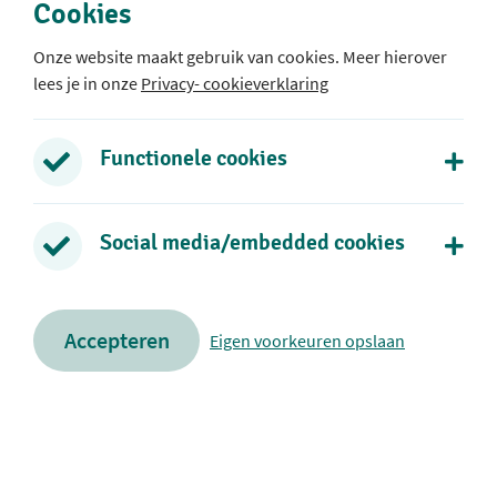
Cookies
Onze website maakt gebruik van cookies. Meer hierover
lees je in onze
Privacy- cookieverklaring
Protestants Christelijke Basisschool Rehoboth
Rozenlaan 39
2771 DB Boskoop
Functionele cookies
0172 - 21 73 38
Social media/embedded cookies
Stuur een e-mail
Volg ons op social media
Accepteren
Eigen voorkeuren opslaan
rehobothboskoop is onderdeel van SCOPE scholengroep