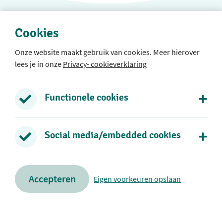
Cookies
Onze website maakt gebruik van cookies. Meer hierover
lees je in onze
Privacy- cookieverklaring
Protestants Christelijke Basisschool Rehoboth
Rozenlaan 39
Functionele cookies
2771 DB Boskoop
0172 - 21 73 38
Social media/embedded cookies
Stuur een e-mail
Volg ons op social media
Accepteren
Eigen voorkeuren opslaan