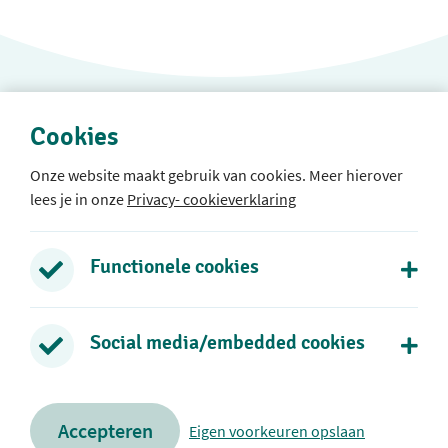
Cookies
Onze website maakt gebruik van cookies. Meer hierover
lees je in onze
Privacy- cookieverklaring
Protestants Christelijke Basisschool Rehoboth
Rozenlaan 39
Functionele cookies
2771 DB Boskoop
0172 - 21 73 38
Social media/embedded cookies
Stuur een e-mail
Volg ons op social media
Accepteren
Eigen voorkeuren opslaan